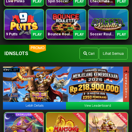
Live Plinko
Spin Soccer
Checkmate Rush
PLAY
PLAY
PLAY
9 Putts
Bounce Roulette
Soccer Roulette
PLAY
PLAY
PLAY
PROMO
IDNSLOTS
Cari
Lihat Semua
Lebih Details
View Leaderboard
PROMO
PROMO
PROMO