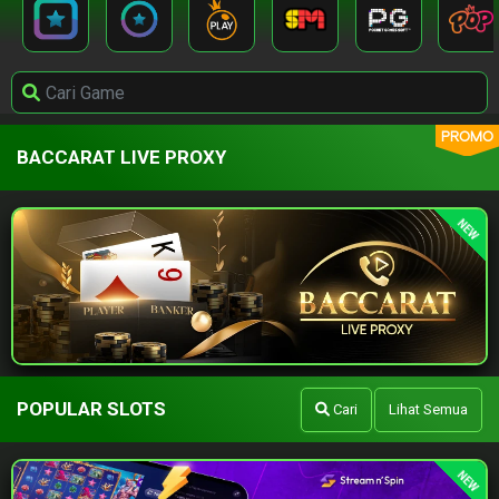
PROMO
BACCARAT LIVE PROXY
NEW
POPULAR SLOTS
Cari
Lihat Semua
NEW