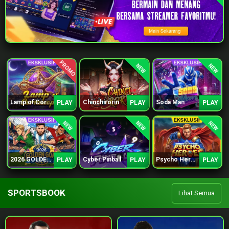
PROMO
NEW
NEW
Lamp of Cornucopia
Chinchirorin
Soda Man
PLAY
PLAY
PLAY
NEW
NEW
NEW
2026 GOLDEN GOAL RUSH
Cyber Pinball
Psycho Heroes
PLAY
PLAY
PLAY
SPORTSBOOK
Lihat Semua