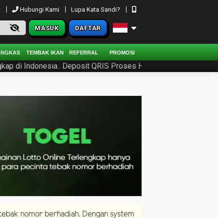
t
Hubungi Kami
Lupa Kata Sandi?
DAFTAR
ANGKAS
TEMBAK IKAN
REFERRAL
PROMOSI
 Proses Hitungan Detik !!
 tebak nomor berhadiah. Dengan system