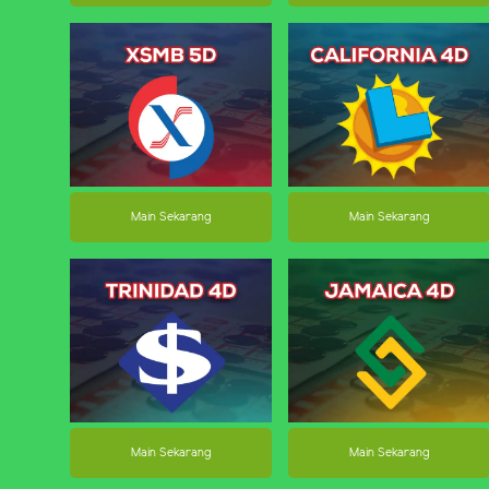
Main Sekarang
Main Sekarang
Main Sekarang
Main Sekarang