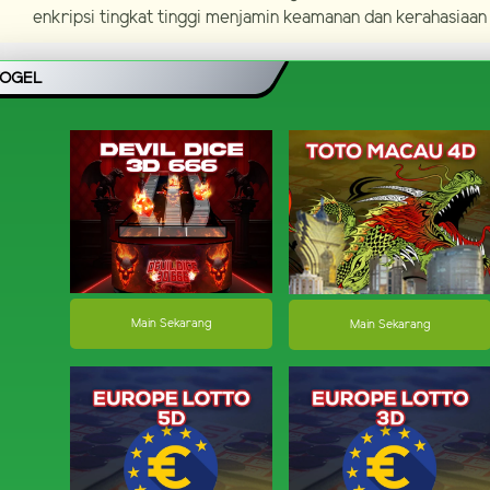
enkripsi tingkat tinggi menjamin keamanan dan kerahasia
OGEL
Main Sekarang
Main Sekarang